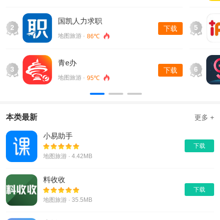
【智慧凉都手机版软件亮点】
1.具有完善的车后服务评价和服务投诉功能，方便公交公司优化
国凯人力求职
2
5
下载
完善公交服务，让乘客有更好的乘车体验。
地图旅游 ·
86℃
2.实时公交：可以提供实时查询=公交车到站服务，可以实时知
道公交车和自己的距离，有多少站。
青e办
3
6
下载
3.准确的公交线路数据：输入公交线路，可以查询所有最新的站
地图旅游 ·
95℃
点信息、出发站、终点站、出发时间和到达信息，完成发车时刻
表。
4.使用方便：可自由选择候车地点，一键切换乘车方向。界面清
本类最新
更多 +
新自然，清晰易懂，使用方便。
小易助手
【智慧凉都手机版软件推荐理由】
下载
1.六盘水公交云卡功能(刷手机坐公交)。
地图旅游 · 4.42MB
2.实时公交位置查询功能。
料收收
3.便民缴费可以交电费和煤气费；
下载
4.西商街可以实时查询业务信息。
地图旅游 · 35.5MB
【智慧凉都手机版软件测评】