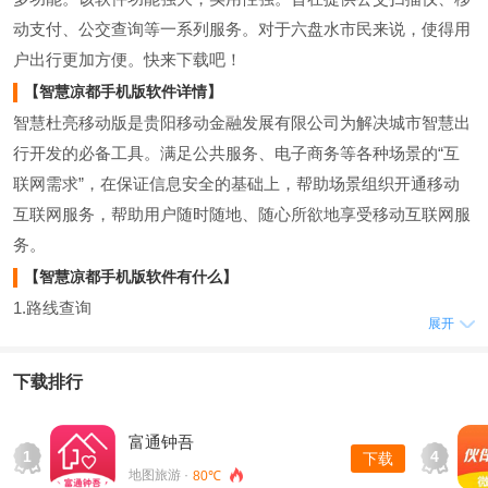
动支付、公交查询等一系列服务。对于六盘水市民来说，使得用
户出行更加方便。快来下载吧！
【智慧凉都手机版软件详情】
智慧杜亮移动版是贵阳移动金融发展有限公司为解决城市智慧出
行开发的必备工具。满足公共服务、电子商务等各种场景的“互
联网需求”，在保证信息安全的基础上，帮助场景组织开通移动
互联网服务，帮助用户随时随地、随心所欲地享受移动互联网服
务。
【智慧凉都手机版软件有什么】
1.路线查询
展开
选择起点和终点以获得最佳路线规划。包括：路线、时间和距离
2.网站搜索
下载排行
搜索杜亮公交站，查看经过该公交站的车辆实时信息。
3.收藏网站
富通钟吾
1
4
下载
收集常用的公交路线信息，以便实时查看。
地图旅游 ·
80℃