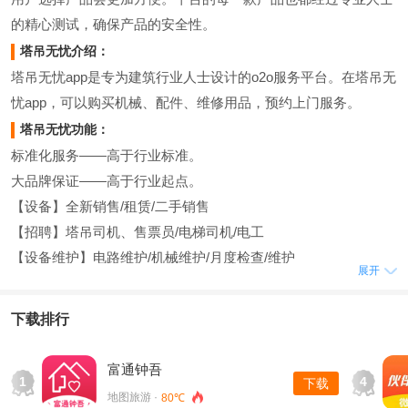
的精心测试，确保产品的安全性。
塔吊无忧介绍：
塔吊无忧app是专为建筑行业人士设计的o2o服务平台。在塔吊无
忧app，可以购买机械、配件、维修用品，预约上门服务。
塔吊无忧功能：
标准化服务——高于行业标准。
大品牌保证——高于行业起点。
【设备】全新销售/租赁/二手销售
【招聘】塔吊司机、售票员/电梯司机/电工
【设备维护】电路维护/机械维护/月度检查/维护
展开
【配件】新配件销售
无忧塔吊致力于为建筑行业用户提供标准化、高品质的上门服
下载排行
务，同时共享千万用户，一个做人、服务的大平台，引领建筑行
业新风尚。
富通钟吾
1
4
下载
塔吊无忧亮点：
地图旅游 ·
80℃