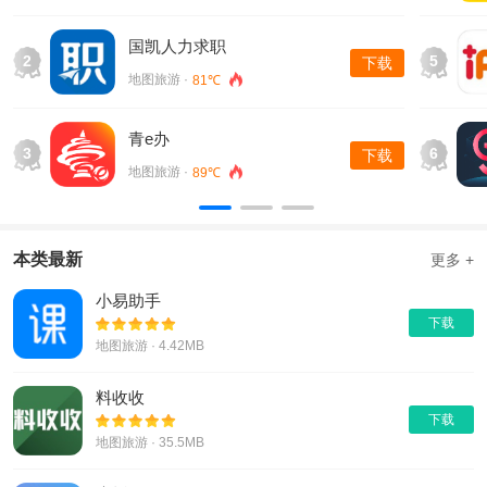
【智能搜索】独创的语音搜索方式，让匹配更精准，查找更便
捷。
国凯人力求职
2
5
下载
【一键直呼】一键直接联系商家/工人，无差价，透明清晰。
地图旅游 ·
81℃
【同城精彩】一城一圈，可以不停歇的享受活动，一万份礼物带
回家。
青e办
3
6
下载
【精准定位】采用地图模式实时定位，周边商户/工人一览无余。
地图旅游 ·
89℃
小编点评：
，一个综合性的楼宇服务平台，可以给大家带来更多的便利。在
这里，还可以快速找到自己需要的机械配件。产品可以给你带来
本类最新
更多 +
多种选择，你足不出户就可以买到你需要的配件，可以节省更多
小易助手
的时间。所有配件也由专业物流配送，确保配件安全。
下载
更新内容：
地图旅游 · 4.42MB
1.修正了已知的错误。
料收收
2.优化更多功能。
下载
地图旅游 · 35.5MB